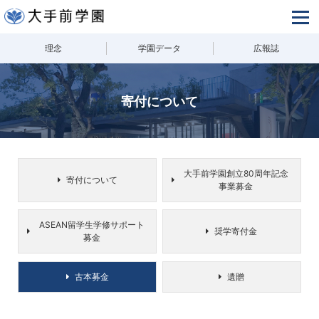
理念
学園データ
広報誌
学園の理念
学園データ
寄付について
学園広報誌
お問い合わせ
大手前学園創立80周年記念
寄付について
事業募金
大手前大学
大手前大学
通信教育部
ASEAN留学生学修サポート
奨学寄付金
募金
⼤⼿前栄養学院
古本募金
遺贈
大手前
専⾨学校
短期大学
(2022年3月閉校)